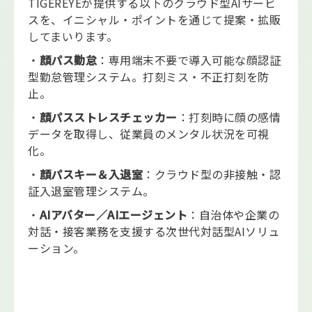
TIGEREYEが提供する以下のクラウド型AIサービ
スを、イニシャル・ポイントを通じて提案・拡販
してまいります。
・
顔パス勤怠
：専用端末不要で導入可能な顔認証
型勤怠管理システム。打刻ミス・不正打刻を防
止。
・
顔パスストレスチェッカー
：打刻時に顔の感情
データを取得し、従業員のメンタル状況を可視
化。
・
顔パスキー＆入退室
：クラウド型の非接触・認
証入退室管理システム。
・
AI
アバター／AIエージェント
：自治体や企業の
対話・接客業務を支援する次世代対話型AIソリュ
ーション。