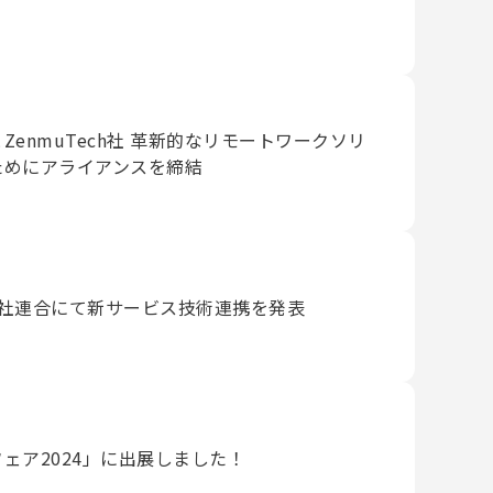
enmuTech社 革新的なリモートワークソリ
ためにアライアンスを締結
6社連合にて新サービス技術連携を発表
ェア2024」に出展しました！