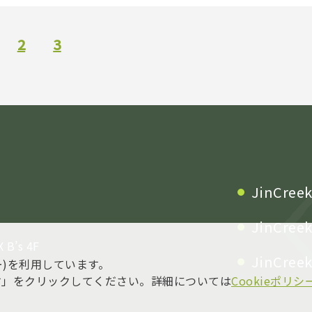
2
3
JinCree
JinCree
’s 4F
JinCreek
ー)を利用しています。
ます」をクリックしてください。詳細については
Cookieポリシ