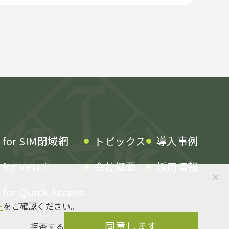
k for SIM閉域網
トピックス
導入事例
k for VPN＋
会社概要
採用情報
 for Quick Access
ー
をご確認ください。
同意します
拒否する